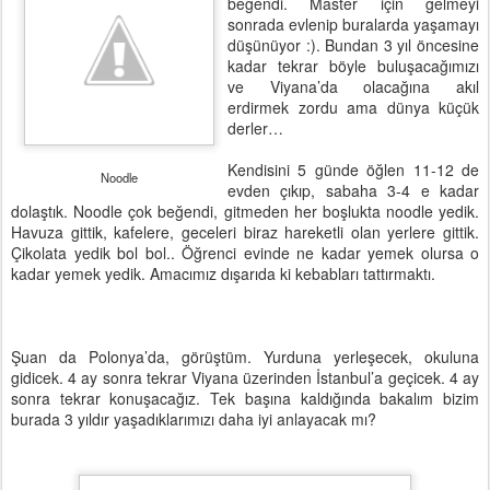
beğendi. Master için gelmeyi
sonrada evlenip buralarda yaşamayı
düşünüyor :). Bundan 3 yıl öncesine
kadar tekrar böyle buluşacağımızı
ve Viyana’da olacağına akıl
erdirmek zordu ama dünya küçük
derler…
Kendisini 5 günde öğlen 11-12 de
Noodle
evden çıkıp, sabaha 3-4 e kadar
dolaştık. Noodle çok beğendi, gitmeden her boşlukta noodle yedik.
Havuza gittik, kafelere, geceleri biraz hareketli olan yerlere gittik.
Çikolata yedik bol bol.. Öğrenci evinde ne kadar yemek olursa o
kadar yemek yedik. Amacımız dışarıda ki kebabları tattırmaktı.
Şuan da Polonya’da, görüştüm. Yurduna yerleşecek, okuluna
gidicek. 4 ay sonra tekrar Viyana üzerinden İstanbul’a geçicek. 4 ay
sonra tekrar konuşacağız. Tek başına kaldığında bakalım bizim
burada 3 yıldır yaşadıklarımızı daha iyi anlayacak mı?